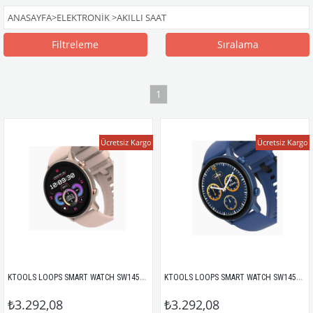
ANASAYFA
>
ELEKTRONİK
>
AKILLI SAAT
Filtreleme
Sıralama
1
Ücretsiz Kargo
Ücretsiz Kargo
KTOOLS LOOPS SMART WATCH SW1450H ROSE GOLD
KTOOLS LOOPS SMART WATCH SW1450H BLUE
₺3.292,08
₺3.292,08