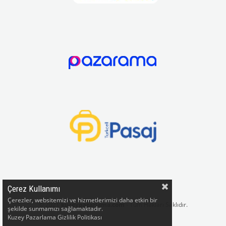
Çerez Kullanımı
Çerezler, websitemizi ve hizmetlerimizi daha etkin bir
© 2021
kuzeypazarlama.com
- Tüm Hakları Saklıdır.
şekilde sunmamızı sağlamaktadır.
Kuzey Pazarlama Gizlilik Politikası