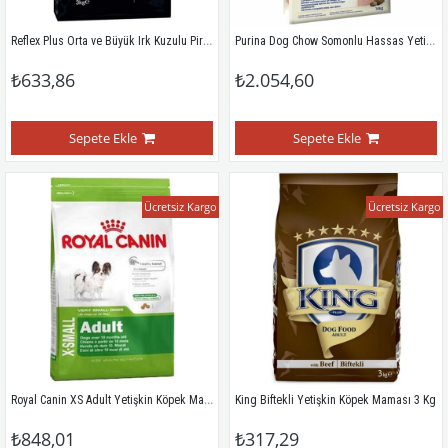
Reflex Plus Orta ve Büyük Irk Kuzulu Pirinçli Yetişkin Köpek Maması 3 Kg
Purina Dog Chow Somonlu Hassas Yetişkin Köpek Maması 14 Kg
₺633,86
₺2.054,60
Sepete Ekle
Sepete Ekle
Ücretsiz Kargo
Ücretsiz Kargo
Royal Canin XS Adult Yetişkin Köpek Maması 1,5 Kg
King Biftekli Yetişkin Köpek Maması 3 Kg
₺848,01
₺317,29