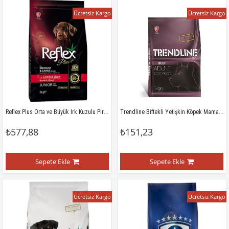
Ücretsiz Kargo
Ücretsiz Kargo
Reflex Plus Orta ve Büyük Irk Kuzulu Pirinçli Yavru Köpek Maması 3 Kg
Trendline Biftekli Yetişkin Köpek Maması 1 Kg
₺577,88
₺151,23
Sepete Ekle
Sepete Ekle
Ücretsiz Kargo
Ücretsiz Kargo