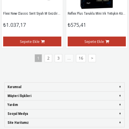
Flexi New Classic Serit Siyah M Gezdirme Tasmasi 5 Mt
Reflex Plus Tavuklu Mini Irk Yetişkin Köpek Maması 3 Kg
₺1.037,17
₺575,41
Sepete Ekle
Sepete Ekle
1
2
3
...
16
>
Kurumsal
Müşteri İlişkileri
Yardım
Sosyal Medya
Site Haritamız