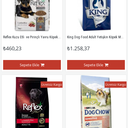
Reflex Kuzu Etli  ve Pirinçli Yavru Köpek Maması 3 Kg
King Dog Food Adult Yetişkin Köpek Maması 20 Kg
₺460,23
₺1.258,37
Sepete Ekle
Sepete Ekle
Ücretsiz Kargo
Ücretsiz Kargo