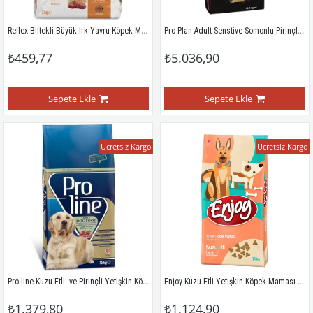
Reflex Biftekli Büyük Irk Yavru Köpek Maması 3 Kg
Pro Plan Adult Senstive Somonlu Pirinçli Yetişkin Köpek Maması 14 + 2,5 KG
₺459,77
₺5.036,90
Sepete Ekle
Sepete Ekle
Ücretsiz Kargo
Ücretsiz Kargo
Pro line Kuzu Etli  ve Pirinçli Yetişkin Köpek Maması 15 Kg
Enjoy Kuzu Etli Yetişkin Köpek Maması 15 Kg
₺1.379,80
₺1.124,90