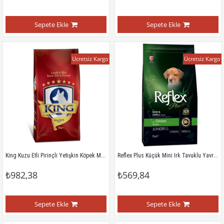
Sepete Ekle
Sepete Ekle
Ücretsiz Kargo
Ücretsiz Kargo
King Kuzu Etli Pirinçli Yetişkin Köpek Maması 15 Kg
Reflex Plus Küçük Mini Irk Tavuklu Yavru Köpek Maması 3 Kg
₺982,38
₺569,84
Sepete Ekle
Sepete Ekle