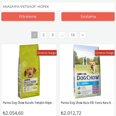
ANASAYFA
>
PETSHOP
>
KÖPEK
Filtreleme
Sıralama
1
2
3
...
16
>
Ücretsiz Kargo
Ücretsiz Kargo
Purina Dog Chow Kuzulu Yetişkin Köpek Maması 14 Kg
Purina Dog Chow Kuzu Etli Yavru Kuru Köpek Maması 14 Kg
₺2.054,60
₺2.012,72