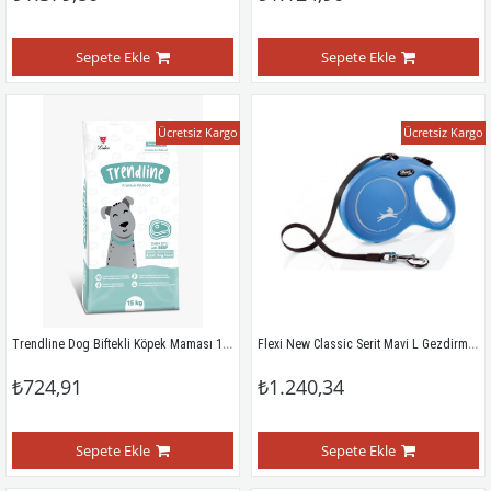
Sepete Ekle
Sepete Ekle
Ücretsiz Kargo
Ücretsiz Kargo
Trendline Dog Biftekli Köpek Maması 15 Kg
Flexi New Classic Serit Mavi L Gezdirme Tasmasi 5 Mt
₺724,91
₺1.240,34
Sepete Ekle
Sepete Ekle