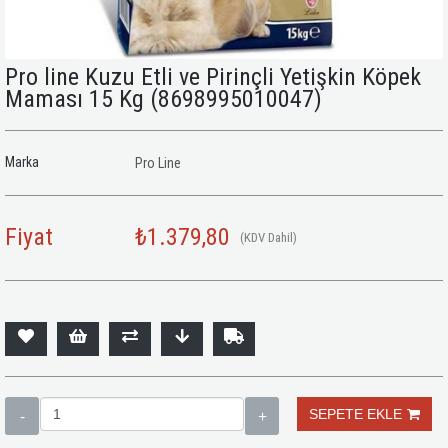
Pro line Kuzu Etli ve Pirinçli Yetişkin Köpek
Maması 15 Kg
(8698995010047)
Marka
Pro Line
Fiyat
₺1.379,80
(KDV Dahil)