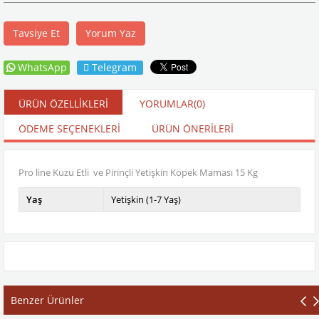
Tavsiye Et
Yorum Yaz
WhatsApp
Telegram
ÜRÜN ÖZELLIKLERI
YORUMLAR
(0)
ÖDEME SEÇENEKLERI
ÜRÜN ÖNERILERI
Pro line Kuzu Etli ve Pirinçli Yetişkin Köpek Maması 15 Kg
Yaş
Yetişkin (1-7 Yaş)
Benzer Ürünler