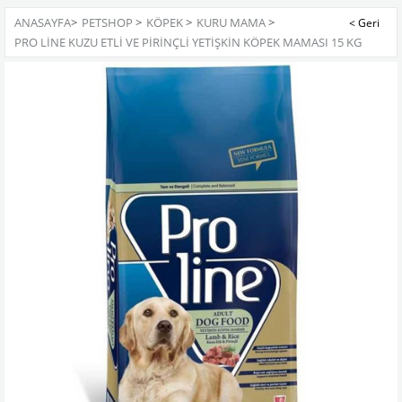
ANASAYFA
>
PETSHOP
>
KÖPEK
>
KURU MAMA
>
PRO LINE KUZU ETLI VE PIRINÇLI YETIŞKIN KÖPEK MAMASI 15 KG