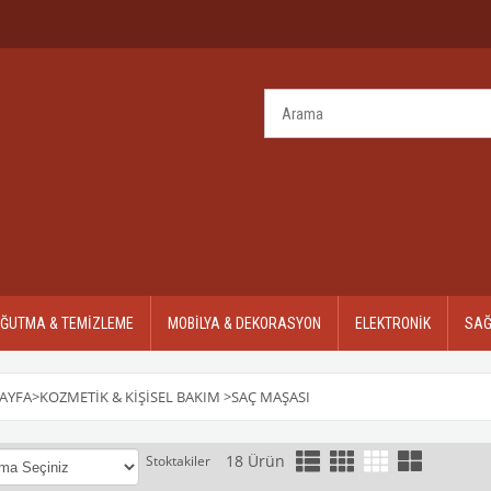
OĞUTMA & TEMİZLEME
MOBİLYA & DEKORASYON
ELEKTRONİK
SAĞ
AYFA
>
KOZMETİK & KİŞİSEL BAKIM
>
SAÇ MAŞASI
18 Ürün
Stoktakiler