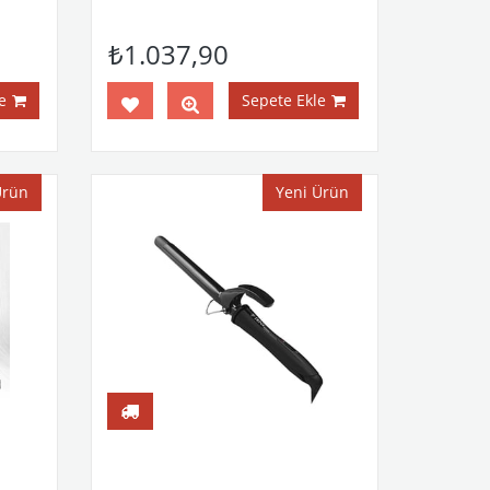
₺1.037,90
e
Sepete Ekle
Ürün
Yeni Ürün