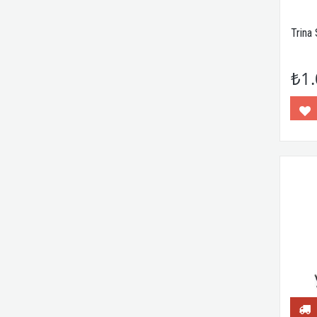
Trina
₺1.