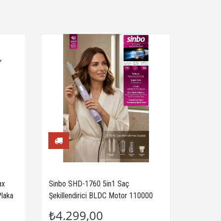
ax
Sinbo SHD-1760 5in1 Saç
Plaka
Şekillendirici BLDC Motor 110000
RPM Negatif İyon
₺4.299,00