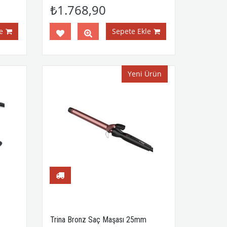
₺1.768,90
e
Sepete Ekle
Yeni Ürün
Trina Bronz Saç Maşası 25mm