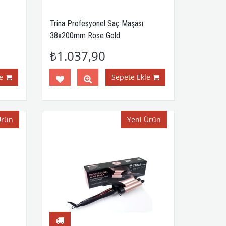
Trina Profesyonel Saç Maşası
38x200mm Rose Gold
Trnsacms0075
₺1.037,90
e
Sepete Ekle
Ürün
Yeni Ürün