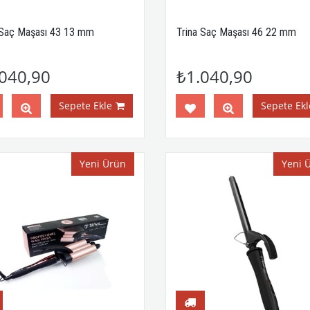
 Saç Maşası 43 13 mm
Trina Saç Maşası 46 22 mm
040,90
₺1.040,90
Sepete Ekle
Sepete Ekl
Yeni Ürün
Yeni 