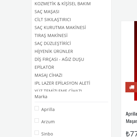
KOZMETİK & KİŞİSEL BAKIM
SAÇ MAŞASI
CİLT SIKILAŞTIRICI
SAÇ KURUTMA MAKİNESİ
TIRAŞ MAKİNESİ
SAÇ DÜZLEŞTİRİCİ
HİJYENİK ÜRÜNLER
DİŞ FIRÇASI - AĞIZ DUŞU
EPİLATÖR
MASAJ CİHAZI
IPL LAZER EPİLASYON ALETİ
YÜZ TEMİZLEME CİHAZI
Marka
KOZMETİK - BAKIM ÜRÜNLERİ
Aprilla
Aprill
Maşa
Arzum
₺7
Sinbo