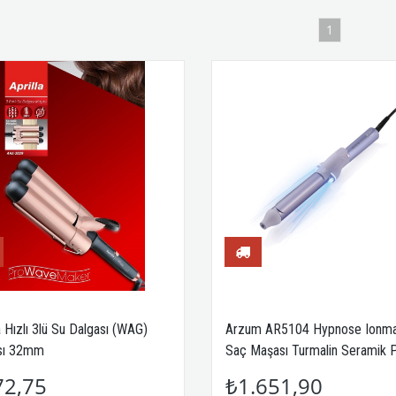
1
a Hızlı 3lü Su Dalgası (WAG)
Arzum AR5104 Hypnose Ionm
sı 32mm
Saç Maşası Turmalin Seramik 
28mm, Lila
72,75
₺1.651,90