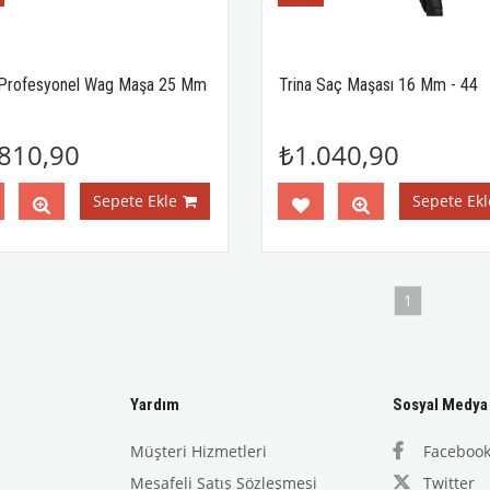
 Profesyonel Wag Maşa 25 Mm
Trina Saç Maşası 16 Mm - 44
810,90
₺1.040,90
Sepete Ekle
Sepete Ekl
1
Yardım
Sosyal Medya
Müşteri Hizmetleri
Faceboo
Mesafeli Satış Sözleşmesi
Twitter