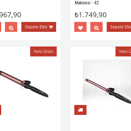
Makinesi - 42
967,90
₺1.749,90
Sepete Ekle
Sepete Ekl
Yeni Ürün
Yeni 