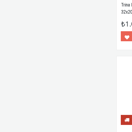
Trina
32x2
Trns
₺1.