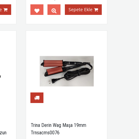
e
Sepete Ekle
Trina Derin Wag Maşa 19mm
Uzun
Trnsacms0076