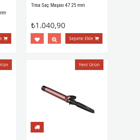
Trina Saç Maşası 47 25 mm
9mm
₺1.040,90
e
Sepete Ekle
Ürün
Yeni Ürün