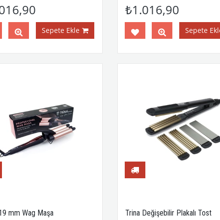
Başlık - Kıvırcık Saç Maşası
016,90
₺1.016,90
Sepete Ekle
Sepete Ekl
 19 mm Wag Maşa
Trina Değişebilir Plakalı Tost