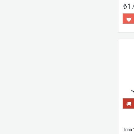
₺1.
Trina