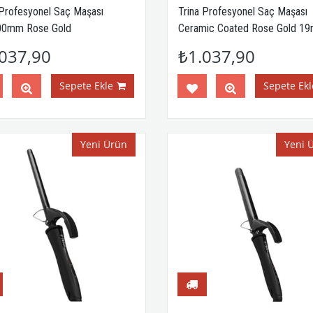
 Profesyonel Saç Maşası
Trina Profesyonel Saç Maşası
00mm Rose Gold
Ceramic Coated Rose Gold 1
acms0074
Trnsacms0072
037,90
₺1.037,90
Sepete Ekle
Sepete Ekl
Yeni Ürün
Yeni 