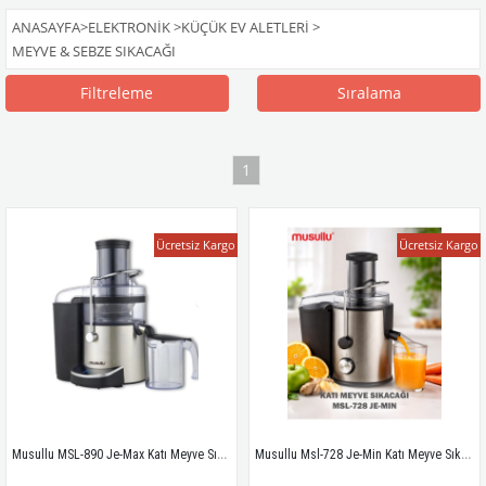
ANASAYFA
>
ELEKTRONİK
>
KÜÇÜK EV ALETLERİ
>
MEYVE & SEBZE SIKACAĞI
Filtreleme
Sıralama
1
Ücretsiz Kargo
Ücretsiz Kargo
Musullu MSL-890 Je-Max Katı Meyve Sıkacağı
Musullu Msl-728 Je-Min Katı Meyve Sıkacağı