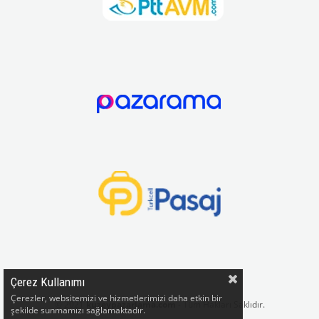
Çerez Kullanımı
Çerezler, websitemizi ve hizmetlerimizi daha etkin bir
© 2021
kuzeypazarlama.com
- Tüm Hakları Saklıdır.
şekilde sunmamızı sağlamaktadır.