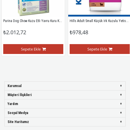
Purina Dog Chow Kuzu Etli Yavru Kuru Köpek Maması 14 Kg
Hills Adult Small Küçük Irk Kuzulu Yetiskin Köpek Mamasi 1,5 Kg
12,72
₺978,48
₺6
Sepete Ekle
Sepete Ekle
Kurumsal
Müşteri İlişkileri
Yardım
Sosyal Medya
Site Haritamız