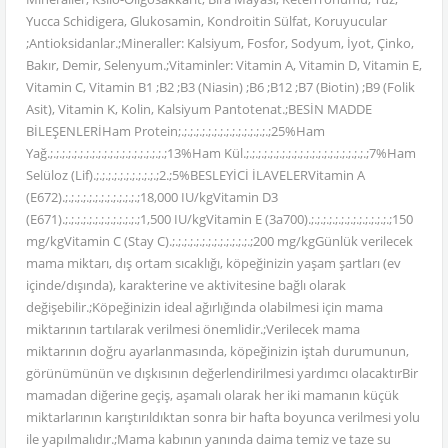
Yucca Schidigera, Glukosamin, Kondroitin Sülfat, Koruyucular
;Antioksidanlar.;Mineraller: Kalsiyum, Fosfor, Sodyum, İyot, Çinko,
Bakır, Demir, Selenyum.;Vitaminler: Vitamin A, Vitamin D, Vitamin E,
Vitamin C, Vitamin B1 ;B2 ;B3 (Niasin) ;B6 ;B12 ;B7 (Biotin) ;B9 (Folik
Asit), Vitamin K, Kolin, Kalsiyum Pantotenat.;BESİN MADDE
BİLEŞENLERİHam Protein;.;.;.;.;.;.;.;.;.;.;.;.;.;.;.;25%Ham
Yağ.;.;.;.;.;.;.;.;.;.;.;.;.;.;.;.;.;.;.;.;13%Ham Kül.;.;.;.;.;.;.;.;.;.;.;.;.;.;.;.;.;.;.;.;.;7%Ham
Selüloz (Lif).;.;.;.;.;.;.;.;.;.;.;2.;5%BESLEYİCİ İLAVELERVitamin A
(E672).;.;.;.;.;.;.;.;.;.;.;.;.;18,000 IU/kgVitamin D3
(E671).;.;.;.;.;.;.;.;.;.;.;.;.;1,500 IU/kgVitamin E (3a700).;.;.;.;.;.;.;.;.;.;.;.;.;.;150
mg/kgVitamin C (Stay C).;.;.;.;.;.;.;.;.;.;.;.;.;.;200 mg/kgGünlük verilecek
mama miktarı, dış ortam sıcaklığı, köpeğinizin yaşam şartları (ev
içinde/dışında), karakterine ve aktivitesine bağlı olarak
değişebilir.;Köpeğinizin ideal ağırlığında olabilmesi için mama
miktarının tartılarak verilmesi önemlidir.;Verilecek mama
miktarının doğru ayarlanmasında, köpeğinizin iştah durumunun,
görünümünün ve dışkısının değerlendirilmesi yardımcı olacaktırBir
mamadan diğerine geçiş, aşamalı olarak her iki mamanın küçük
miktarlarının karıştırıldıktan sonra bir hafta boyunca verilmesi yolu
ile yapılmalıdır.;Mama kabının yanında daima temiz ve taze su