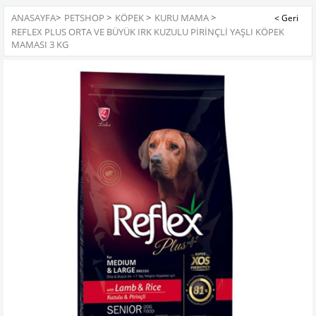
ANASAYFA
>
PETSHOP
>
KÖPEK
>
KURU MAMA
>
REFLEX PLUS ORTA VE BÜYÜK IRK KUZULU PIRINÇLI YAŞLI KÖPEK
MAMASI 3 KG