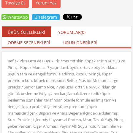
Tavsiye Et
Yorum Yaz
WhatsApp
Telegram
ÜRÜN ÖZELLIKLERI
YORUMLAR
(0)
ÖDEME SEÇENEKLERI
ÜRÜN ÖNERILERI
Reflex Plus Orta Ve Büyük Irk 7 Yaş Yetişkin Köpekler için Kuzulu ve
Pirinçli Köpek Maması 7 yaşından büyük, orta ve büyük ırklara
uygun tam ve dengeli formüle edilmiş, kuzulu pirinçli, süper
premium kuru köpek mamasıdır.;Reflex Plus for Medium Large
Breeds 7 Senior Lamb Rice, 7 yaş üzeri orta ve büyük ırklar için
günlük beslenme ihtiyaçlarını karşılamak üzere kedi/köpek
beslenme uzmanları tarafından özenle formüle edilmiş tam ve
dengeli, kuzu proteini içeren süper premium köpek
mamasıdır.;İçerik Bilgileri ve Analiz Değerleriİçindekiler:İşlenmiş
Kuzu Proteini, İşlenmiş Hayvansal Protein, Mısır, Tavuk Yağı, Pirinç,
Şeker Pancarı, Ciğer Aroması, Peynir Altı Suyu Tozu, Vitaminler ve
Mineraller, Ksilo-Oligosakkarit, Bira Mayası, KetenTohumu, Tuz,