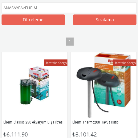
ANASAYFA
>
EHEIM
Filtreleme
Sıralama
1
Ücretsiz Kargo
Ücretsiz Kargo
Eheim Classic 250 Akvaryum Dış Filtresi
Eheim Thermo200 Havuz Isıtıcı
₺6.111,90
₺3.101,42