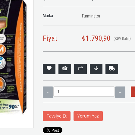
Marka
Furminator
Fiyat
₺1.790,90
(KDV Dahil)
Tavsiye Et
Yorum Yaz