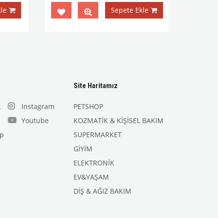
e
Sepete Ekle
Site Haritamız
k
Instagram
PETSHOP
Youtube
KOZMATİK & KİŞİSEL BAKIM
p
SUPERMARKET
GİYİM
ELEKTRONİK
EV&YAŞAM
DİŞ & AĞIZ BAKIM