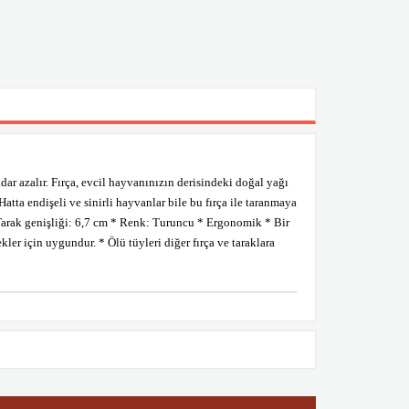
r azalır. Fırça, evcil hayvanınızın derisindeki doğal yağı
atta endişeli ve sinirli hayvanlar bile bu fırça ile taranmaya
 * Tarak genişliği: 6,7 cm * Renk: Turuncu * Ergonomik * Bir
er için uygundur. * Ölü tüyleri diğer fırça ve taraklara