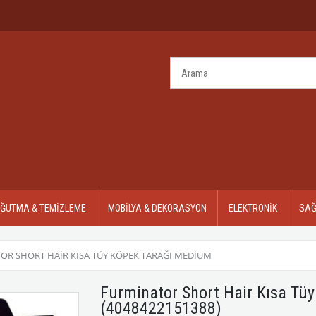
OĞUTMA & TEMİZLEME
MOBİLYA & DEKORASYON
ELEKTRONİK
SAĞ
OR SHORT HAIR KISA TÜY KÖPEK TARAĞI MEDIUM
Furminator Short Hair Kısa Tü
(4048422151388)