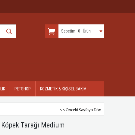
Sepetim
0
Ürün
LIK
PETSHOP
KOZMETİK & KİŞİSEL BAKIM
< < Önceki Sayfaya Dön
y Köpek Tarağı Medium