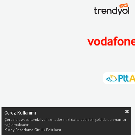
Çerez Kullanımı
Çerezler, websitemizi ve hizmetlerimizi daha etkin bir şekilde sunmamızı
sağlamaktadır.
Kuzey Pazarlama Gizlilik Politikası