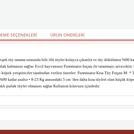
EME SEÇENEKLERI
ÜRÜN ÖNERILERI
 tüy tarama sırasında bile ölü tüyler kolayca çıkarılır ve tüy dökülmesi %90 kada
rlak kalmasını sağlar. Evcil hayvanınız Furminator fırçası ile taranmayı sevecektir. H
nel köpek yetiştiriciler tarafından verilen öneriler: Furminator Kısa Tüy Fırçası M:
90 kadar azaltır • 9-23 Kg arasındaki 5 cm ‘den daha kısa tüyleri olan küçük köpekl
ıklı parlak tüyler olmasını sağlar Kullanım kılavuzu içindedir.