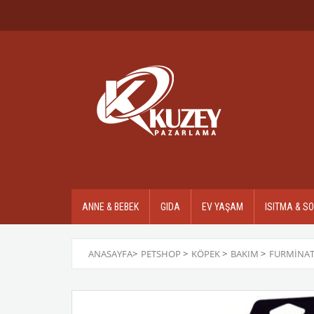
ANNE & BEBEK
GIDA
EV YAŞAM
ISITMA & S
ANASAYFA
>
PETSHOP
>
KÖPEK
>
BAKIM
>
FURMINAT