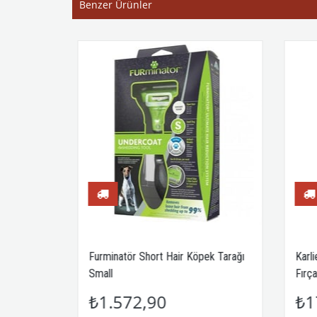
Benzer Ürünler
etişkin
Furminatör Short Hair Köpek Tarağı
Karli
Small
Fırça
₺1.572,90
₺1