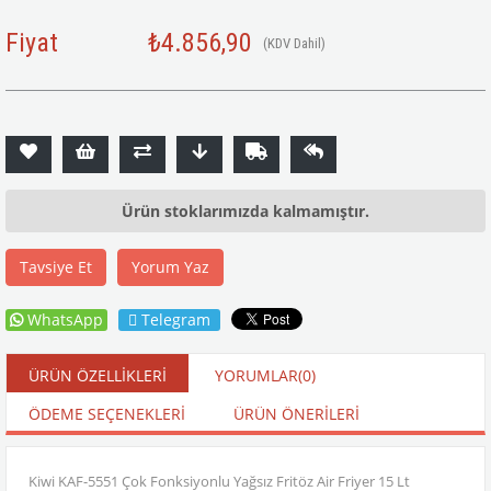
Fiyat
₺4.856,90
(KDV Dahil)
Ürün stoklarımızda kalmamıştır.
Tavsiye Et
Yorum Yaz
WhatsApp
Telegram
ÜRÜN ÖZELLIKLERI
YORUMLAR
(0)
ÖDEME SEÇENEKLERI
ÜRÜN ÖNERILERI
Kiwi KAF-5551 Çok Fonksiyonlu Yağsız Fritöz Air Friyer 15 Lt