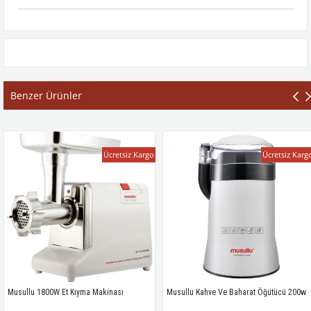
Benzer Ürünler
Ücretsiz Kargo
Ücretsiz Kargo
u 1800W Et Kıyma Makinası
Musullu Kahve Ve Baharat Öğütücü 200w