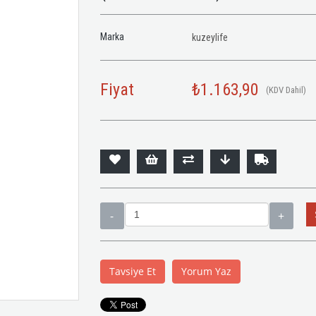
Marka
kuzeylife
Fiyat
₺1.163,90
(KDV Dahil)
Tavsiye Et
Yorum Yaz