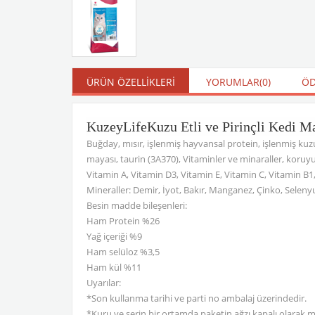
ÜRÜN ÖZELLIKLERI
YORUMLAR
(0)
ÖD
KuzeyLife
Kuzu Etli ve Pirinçli Kedi 
Buğday, mısır, işlenmiş hayvansal protein, işlenmiş ku
mayası, taurin (3A370), Vitaminler ve minaraller, koruy
Vitamin A, Vitamin D3, Vitamin E, Vitamin C, Vitamin B
Mineraller: Demir, İyot, Bakır, Manganez, Çinko, Seleny
Besin madde bileşenleri:
Ham Protein %26
Yağ içeriği %9
Ham selüloz %3,5
Ham kül %11
Uyarılar:
*Son kullanma tarihi ve parti no ambalaj üzerindedir.
*Kuru ve serin bir ortamda paketin ağzı kapalı olarak 