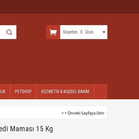
Sepetim
0
Ürün
LIK
PETSHOP
KOZMETİK & KİŞİSEL BAKIM
< < Önceki Sayfaya Dön
 Kedi Maması 15 Kg