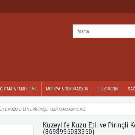
OĞUTMA & TEMİZLEME
MOBİLYA & DEKORASYON
ELEKTRONİK
SAĞ
IFE KUZU ETLI VE PIRINÇLI KEDI MAMASI 15 KG
Kuzeylife Kuzu Etli ve Pirinçli
(8698995033350)