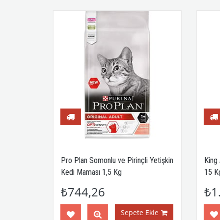
uklu
Pro Plan Somonlu ve Pirinçli Yetişkin
King 
Kedi Maması 1,5 Kg
15 Kg
₺744,26
₺1.
Ekle
Sepete Ekle