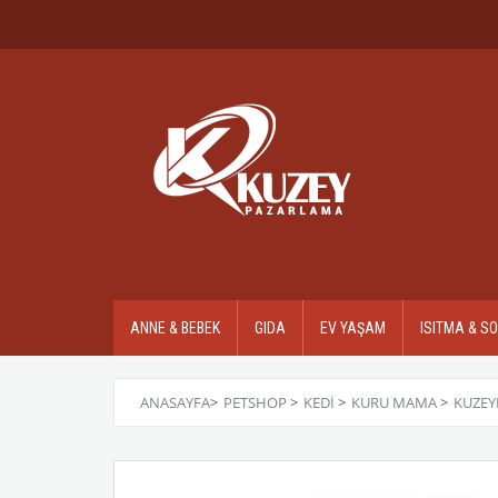
ANNE & BEBEK
GIDA
EV YAŞAM
ISITMA & S
ANASAYFA
>
PETSHOP
>
KEDİ
>
KURU MAMA
>
KUZEYL