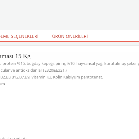
EME SEÇENEKLERI
ÜRÜN ÖNERILERI
Maması 15 Kg
zu protein %15, buğday kepeği, pirinç %10, hayvansal yağ, kurutulmuş şeker p
ucular ve antioksidanlar (E320&E321.)
1,B2,B3,B12,B7,B9, Vitamin K3, Kolin Kalsiyum pantotenat.
um..
muhafaza ediniz.