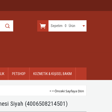
Sepetim
0
Ürün
LIK
PETSHOP
KOZMETİK & KİŞİSEL BAKIM
< < Önceki Sayfaya Dön
nesi Siyah
(4006508214501)