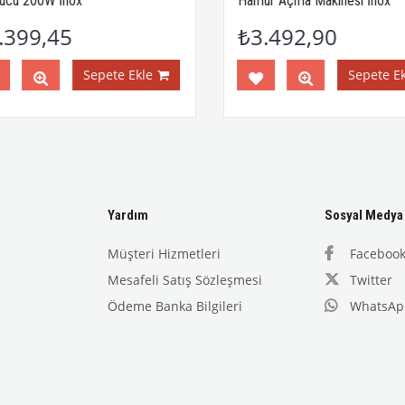
cü 200W İnox
Hamur Açma Makinesi İnox
399,45
₺3.492,90
Sepete Ekle
Sepete Ekl
Yardım
Sosyal Medya
Müşteri Hizmetleri
Faceboo
Mesafeli Satış Sözleşmesi
Twitter
Ödeme Banka Bilgileri
WhatsAp