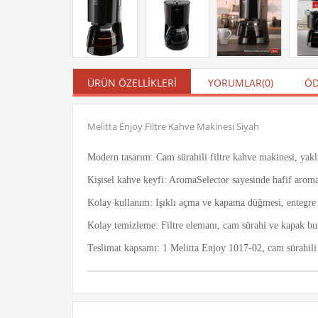
ÜRÜN ÖZELLIKLERI
YORUMLAR
(0)
ÖD
Melitta Enjoy Filtre Kahve Makinesi Siyah
Modern tasarım: Cam sürahili filtre kahve makinesi, yakl.
Kişisel kahve keyfi: AromaSelector sayesinde hafif aroma
Kolay kullanım: Işıklı açma ve kapama düğmesi, entegre da
Kolay temizleme: Filtre elemanı, cam sürahi ve kapak bul
Teslimat kapsamı: 1 Melitta Enjoy 1017-02, cam sürahili 