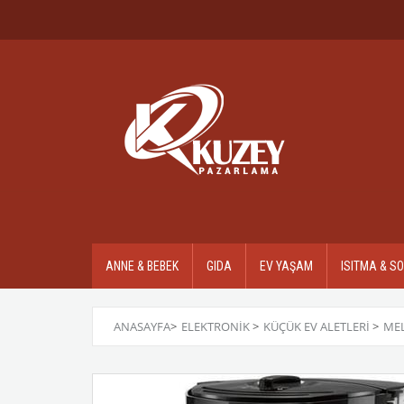
ANNE & BEBEK
GIDA
EV YAŞAM
ISITMA & S
ANASAYFA
>
ELEKTRONİK
>
KÜÇÜK EV ALETLERİ
>
MEL