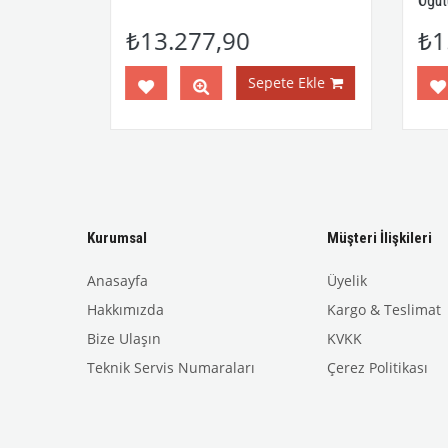
Öğütü
₺13.277,90
₺1.
Ekle
Sepete Ekle
Kurumsal
Müşteri İlişkileri
Anasayfa
Üyelik
Hakkımızda
Kargo & Teslimat
Bize Ulaşın
KVKK
Teknik Servis Numaraları
Çerez Politikası