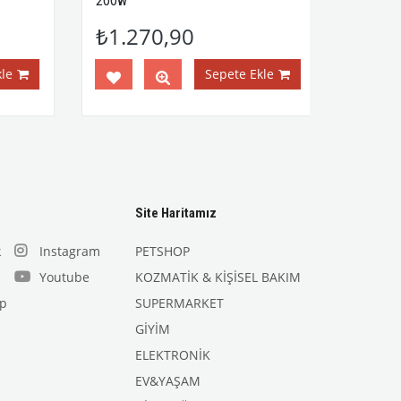
200w
₺1.270,90
e
Sepete Ekle
Site Haritamız
k
Instagram
PETSHOP
Youtube
KOZMATİK & KİŞİSEL BAKIM
p
SUPERMARKET
GİYİM
ELEKTRONİK
EV&YAŞAM