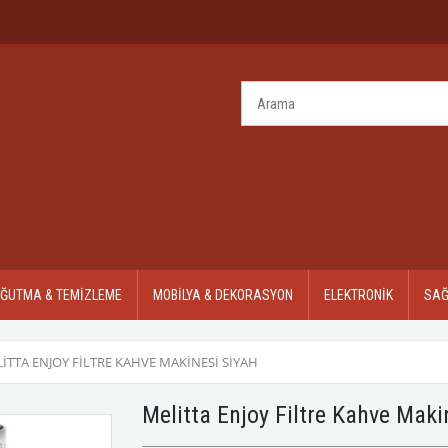
OĞUTMA & TEMİZLEME
MOBİLYA & DEKORASYON
ELEKTRONİK
SAĞ
ITTA ENJOY FILTRE KAHVE MAKINESI SIYAH
Melitta Enjoy Filtre Kahve Maki