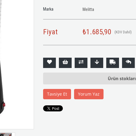
Marka
Melitta
Fiyat
₺1.685,90
(KDV Dahil)
Ürün stoklar
Tavsiye Et
Yorum Yaz