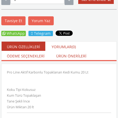
Tavsiye Et
Yorum Yaz
WhatsApp
Telegram
ÜRÜN ÖZELLIKLERI
YORUMLAR
(0)
ÖDEME SEÇENEKLERI
ÜRÜN ÖNERILERI
Pro Line Aktif Karbonlu Topaklanan Kedi Kumu 20 Lt
Koku Tipi Kokusuz
Kum Türü Topaklaşan
Tane Şekli İnce
Ürün Miktarı 20 lt