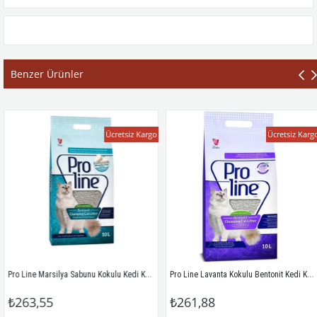
Benzer Ürünler
Ücretsiz Kargo
Ücretsiz Kargo
Pro Line Marsilya Sabunu Kokulu Kedi Kumu 10 Lt
Pro Line Lavanta Kokulu Bentonit Kedi Kumu 10 Lt
263,55
₺261,88