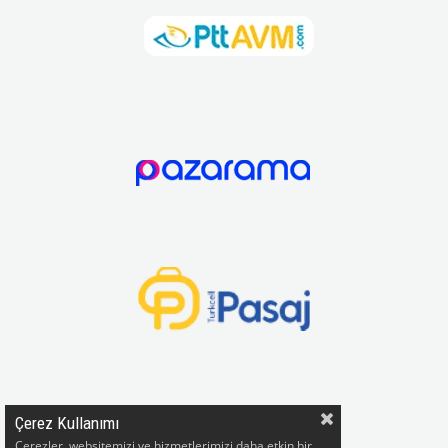
Çerez Kullanımı
Çerezler, websitemizi ve hizmetlerimizi daha etkin bir