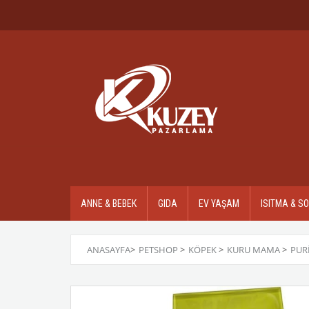
ANNE & BEBEK
GIDA
EV YAŞAM
ISITMA & S
ANASAYFA
>
PETSHOP
>
KÖPEK
>
KURU MAMA
>
PUR