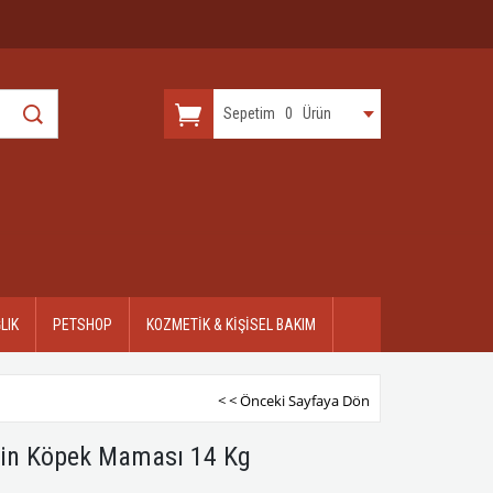
Sepetim
0
Ürün
LIK
PETSHOP
KOZMETİK & KİŞİSEL BAKIM
< < Önceki Sayfaya Dön
kin Köpek Maması 14 Kg