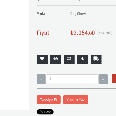
Marka
Dog Chow
Fiyat
₺2.054,60
(KDV Dahil)
Tavsiye Et
Yorum Yaz