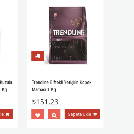
Kuzulu
Trendline Biftekli Yetişkin Köpek
 Kg
Maması 1 Kg
₺151,23
e
Sepete Ekle