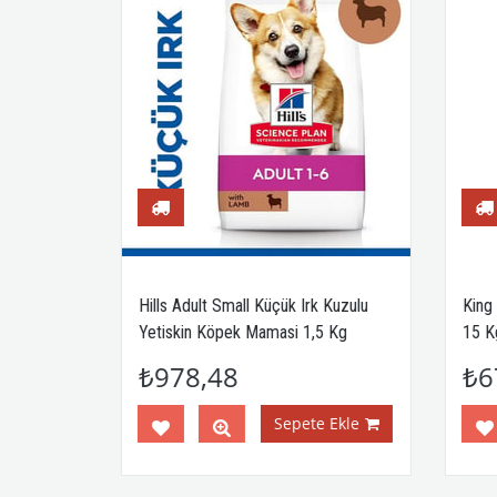
Yavru
Hills Adult Small Küçük Irk Kuzulu
King 
Yetiskin Köpek Mamasi 1,5 Kg
15 Kg
₺978,48
₺6
Ekle
Sepete Ekle