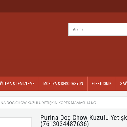
OĞUTMA & TEMİZLEME
MOBİLYA & DEKORASYON
ELEKTRONİK
SAĞ
INA DOG CHOW KUZULU YETIŞKIN KÖPEK MAMASI 14 KG
Purina Dog Chow Kuzulu Yetiş
(7613034487636)