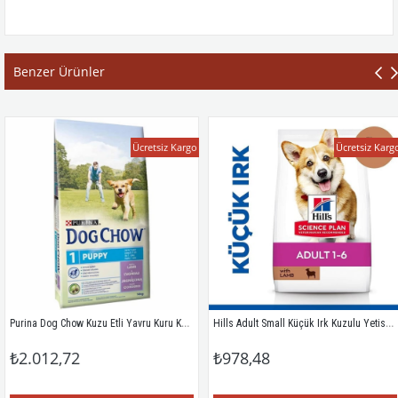
Benzer Ürünler
Ücretsiz Kargo
Ücretsiz Kargo
Purina Dog Chow Kuzu Etli Yavru Kuru Köpek Maması 14 Kg
Hills Adult Small Küçük Irk Kuzulu Yetiskin Köpek Mamasi 1,5 Kg
12,72
₺978,48
₺67