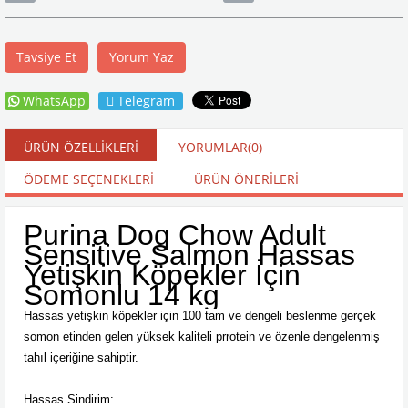
Tavsiye Et
Yorum Yaz
WhatsApp
Telegram
ÜRÜN ÖZELLIKLERI
YORUMLAR
(0)
ÖDEME SEÇENEKLERI
ÜRÜN ÖNERILERI
Purina Dog Chow Adult
Sensitive Salmon Hassas
Yetişkin Köpekler İçin
Somonlu 14 kg
Hassas yetişkin köpekler için 100 tam ve dengeli beslenme gerçek
somon etinden gelen yüksek kaliteli prrotein ve özenle dengelenmiş
tahıl içeriğine sahiptir.
Hassas Sindirim: