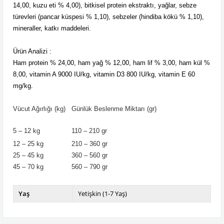
14,00, kuzu eti % 4,00), bitkisel protein ekstraktı, yağlar, sebze
türevleri (pancar küspesi % 1,10), sebzeler (hindiba kökü % 1,10),
mineraller, katkı maddeleri.
Ürün Analizi :
Ham protein % 24,00, ham yağ % 12,00, ham lif % 3,00, ham kül %
8,00, vitamin A 9000 IU/kg, vitamin D3 800 IU/kg, vitamin E 60
mg/kg.
Vücut Ağırlığı (kg)
Günlük Beslenme Miktarı (gr)
5 – 12 kg
110 – 210 gr
12 – 25 kg
210 – 360 gr
25 – 45 kg
360 – 560 gr
45 – 70 kg
560 – 790 gr
Yaş
Yetişkin (1-7 Yaş)