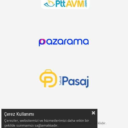
Çerez Kullanımı
Çerezler, websitemizi ve hizmetlerimizi daha etkin bir
© 2021
kuzeypazarlama.com
- Tüm Hakları Saklıdır.
şekilde sunmamızı sağlamaktadır.