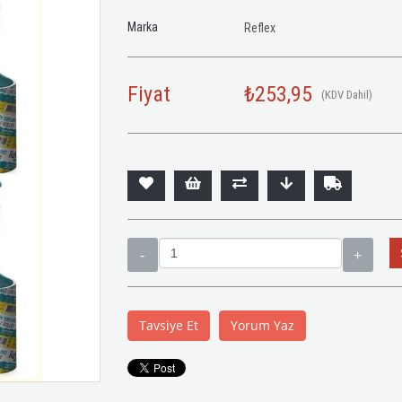
Marka
Reflex
Fiyat
₺253,95
(KDV Dahil)
Tavsiye Et
Yorum Yaz