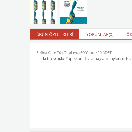
ÜRÜN ÖZELLIKLERI
YORUMLAR
(0)
ÖD
Reflex Care Tüy Toplayıcı 30 Yaprak*6 ADET
Ekstra Güçlü Yapışkan: Evcil hayvan tüylerini, to