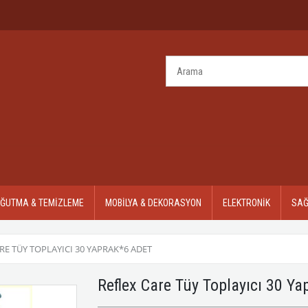
OĞUTMA & TEMİZLEME
MOBİLYA & DEKORASYON
ELEKTRONİK
SAĞ
RE TÜY TOPLAYICI 30 YAPRAK*6 ADET
Reflex Care Tüy Toplayıcı 30 Y