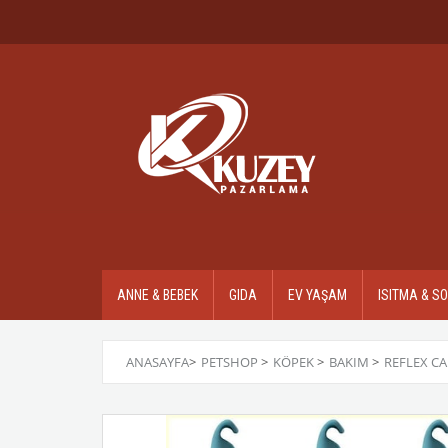
ANNE & BEBEK
GIDA
EV YAŞAM
ISITMA & S
ANASAYFA
>
PETSHOP
>
KÖPEK
>
BAKIM
>
REFLEX CA