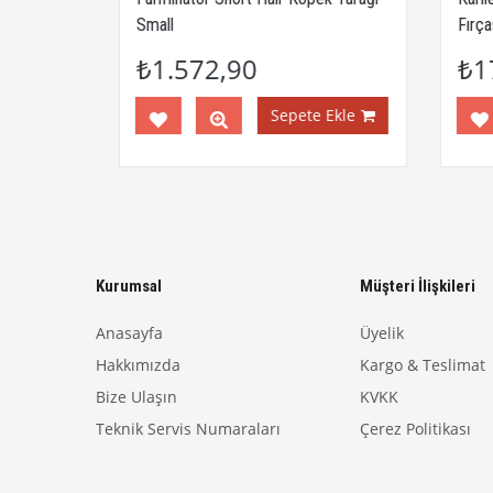
Small
Fırça
₺1.572,90
₺1
Ekle
Sepete Ekle
Kurumsal
Müşteri İlişkileri
Anasayfa
Üyelik
Hakkımızda
Kargo & Teslimat
Bize Ulaşın
KVKK
Teknik Servis Numaraları
Çerez Politikası