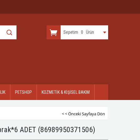
Sepetim
0
Ürün
LIK
PETSHOP
KOZMETİK & KİŞİSEL BAKIM
< < Önceki Sayfaya Dön
aprak*6 ADET
(86989950371506)