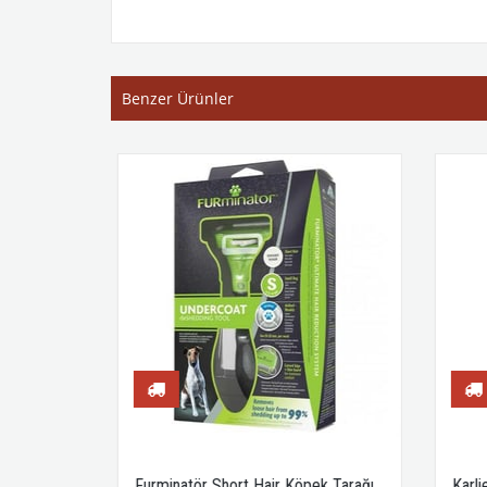
Benzer Ürünler
etişkin
Furminatör Short Hair Köpek Tarağı
Karli