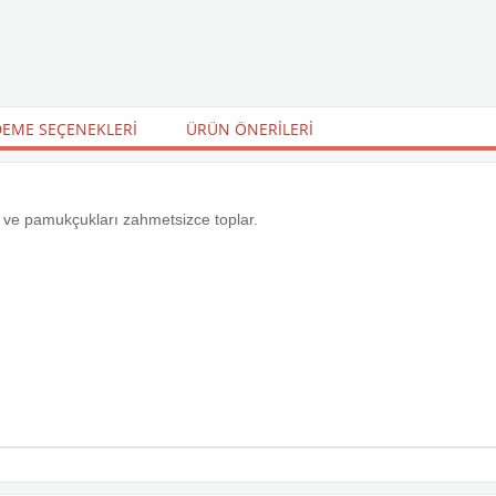
EME SEÇENEKLERI
ÜRÜN ÖNERILERI
z ve pamukçukları zahmetsizce toplar.