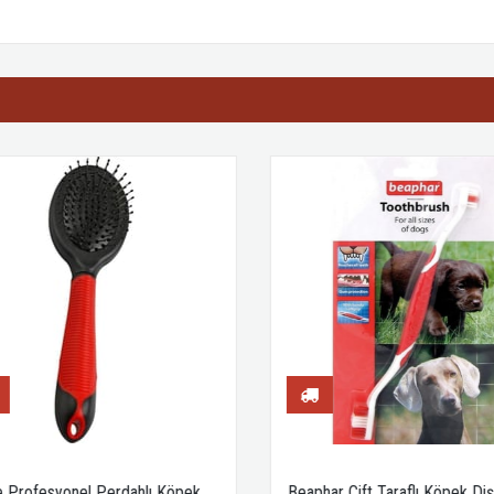
e Profesyonel Perdahlı Köpek
Beaphar Çift Taraflı Köpek Diş 