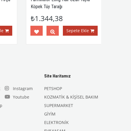
Köpek Tüy Tarağı
₺1.344,38
e
Sepete Ekle
Site Haritamız
k
Instagram
PETSHOP
Youtube
KOZMATİK & KİŞİSEL BAKIM
p
SUPERMARKET
GİYİM
ELEKTRONİK
EV&YAŞAM