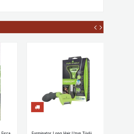
Fırça
Furminator Long Hair Uzun Tüylü