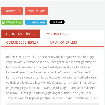
Tavsiye Et
Yorum Yaz
WhatsApp
Telegram
ÜRÜN ÖZELLIKLERI
YORUMLAR
(0)
ÖDEME SEÇENEKLERI
ÜRÜN ÖNERILERI
Reflex Özel Formüllü Tanecikler Biyolojik organizmalar, kedi çişi
veya kakası ile temas halinde olunca gerek kedilerimiz gerekse de
biz hayvan severler için birçok hastalığa davetiye çıkarabilirler.
Ürüne eklenen“özel formüllü tanecikler” sayesinde Clinic kedi
kumu, ev ve kapalı ortamlarda beslenen ve barınan kedilerin idrar
ve dışkıları ile oluşabilecek biyolojik organizma kökenli hastalıkları
engellemeye yardımcı olur. Kum Çeşidi Doğal Tane Şekli Kullanım
Şekli Koku Özelliği Kokusuz Çeşit Doğal Kumlar Tane Şekli İnce
Taneli Kullanımı Topaklaşan Koku Özelliği Kokusuz Ambalaj 6 -9 Lt