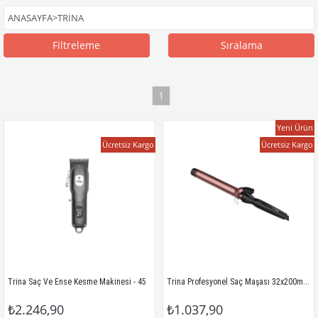
ANASAYFA
>
TRINA
Filtreleme
Sıralama
1
Yeni Ürün
Ücretsiz Kargo
Ücretsiz Kargo
Trina Profesyonel Saç Maşası 32x200mm Rose Gold Trnsacms0074
Trina Saç Ve Ense Kesme Makinesi - 45
₺2.246,90
₺1.037,90