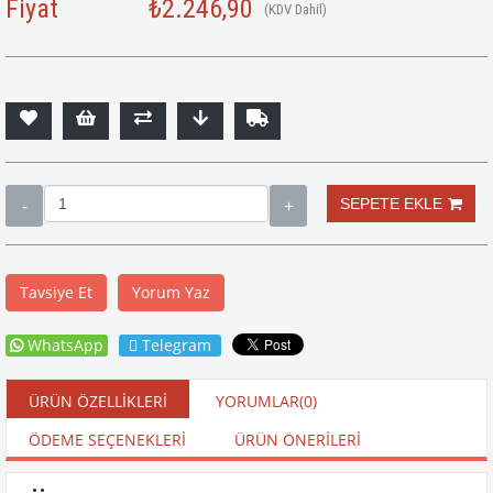
Fiyat
₺2.246,90
(KDV Dahil)
Tavsiye Et
Yorum Yaz
WhatsApp
Telegram
ÜRÜN ÖZELLIKLERI
YORUMLAR
(0)
ÖDEME SEÇENEKLERI
ÜRÜN ÖNERILERI