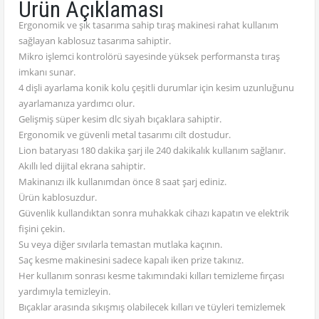
Ürün Açıklaması
Ergonomik ve şık tasarıma sahip tıraş makinesi rahat kullanım
sağlayan kablosuz tasarıma sahiptir.
Mikro işlemci kontrolörü sayesinde yüksek performansta tıraş
imkanı sunar.
4 dişli ayarlama konik kolu çeşitli durumlar için kesim uzunluğunu
ayarlamanıza yardımcı olur.
Gelişmiş süper kesim dlc siyah bıçaklara sahiptir.
Ergonomik ve güvenli metal tasarımı cilt dostudur.
Lion bataryası 180 dakika şarj ile 240 dakikalık kullanım sağlanır.
Akıllı led dijital ekrana sahiptir.
Makinanızı ilk kullanımdan önce 8 saat şarj ediniz.
Ürün kablosuzdur.
Güvenlik kullandıktan sonra muhakkak cihazı kapatın ve elektrik
fişini çekin.
Su veya diğer sıvılarla temastan mutlaka kaçının.
Saç kesme makinesini sadece kapalı iken prize takınız.
Her kullanım sonrası kesme takımındaki kılları temizleme fırçası
yardımıyla temizleyin.
Bıçaklar arasında sıkışmış olabilecek kılları ve tüyleri temizlemek